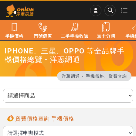
手機價格
門號優惠
二手手機收購
無卡分期
手機
IPHONE、三星、OPPO 等全品牌手
機價格總覽 - 洋蔥網通
洋蔥網通
手機價格、資費查詢
資費價格查詢 手機價格