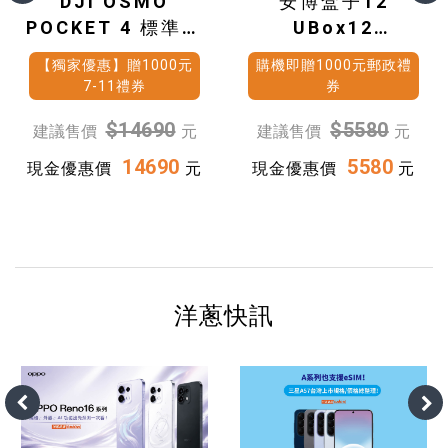
DJI OSMO
安博盒子12
POCKET 4 標準套
UBox12
裝
(4G+64G)
【獨家優惠】贈1000元
購機即贈1000元郵政禮
7-11禮券
券
$14690
$5580
建議售價
元
建議售價
元
14690
5580
現金優惠價
元
現金優惠價
元
洋蔥快訊