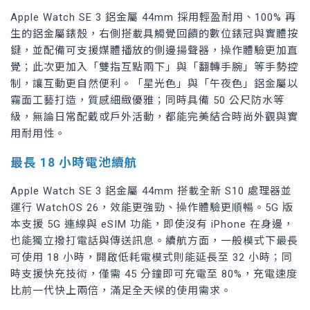
Apple Watch SE 3 鋁金屬 44mm 採用輕盈耐用、100% 再
生的鋁金屬錶殼，右側搭載具觸覺回饋的數位錶冠與實體按
鍵，並配備可支援媒體播放的側邊揚聲器，操作體驗更加直
覺；此次更加入「雙指互點兩下」與「翻轉手腕」等手勢控
制，讓互動更自然便利。「星光色」與「午夜色」鋁金屬以
霧面工藝打造，質感細緻優雅；同時具備 50 公尺防水等
級，無論日常配戴或戶外活動，都能完美結合時尚外觀與實
用耐用性。
最長 18 小時電池續航
Apple Watch SE 3 鋁金屬 44mm 搭載全新 S10 處理器並
運行 WatchOS 26，效能更強勁、操作體驗更順暢。5G 版
本支援 5G 連線與 eSIM 功能，即使沒有 iPhone 在身邊，
也能獨立撥打電話與傳送訊息。續航方面，一般模式下最長
可使用 18 小時，開啟低耗電模式則能延長至 32 小時；同
時支援快充技術，僅需 45 分鐘即可充電至 80%，充電速度
比前一代快上兩倍，滿足全天候的使用需求。