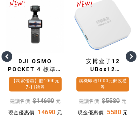
DJI OSMO
安博盒子12
POCKET 4 標準套
UBox12
裝
(4G+64G)
【獨家優惠】贈1000元
購機即贈1000元郵政禮
7-11禮券
券
$14690
$5580
建議售價
元
建議售價
元
14690
5580
現金優惠價
元
現金優惠價
元