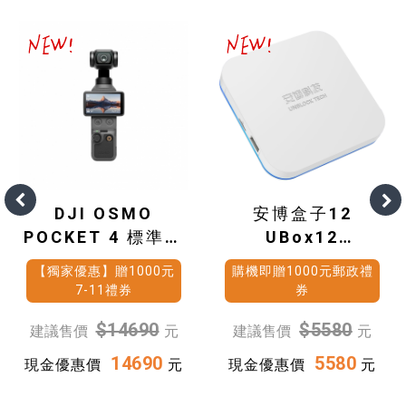
DJI OSMO
安博盒子12
POCKET 4 標準套
UBox12
裝
(4G+64G)
【獨家優惠】贈1000元
購機即贈1000元郵政禮
7-11禮券
券
$14690
$5580
建議售價
元
建議售價
元
14690
5580
現金優惠價
元
現金優惠價
元