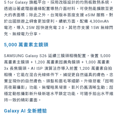
5 for Galaxy 旗艦平台，採用改版設計的均熱板散熱系統，
透過沿著處理器邊緣配置導熱介面材料，可使熱能擴散至更
大的表面積；除此之外，台灣版本首度支援 eSIM 服務，對
於出國旅遊上網會更加便利。續航方面，配備 4,300mAh
電池，導入 25W 超快速充電 2.0，其他亦支援 15W 無線閃
充、無線電力分享。
5,000 萬畫素主鏡頭
SAMSUNG Galaxy S26 延續三鏡頭相機配置，後置 5,000
萬畫素主鏡頭 + 1,200 萬畫素超廣角鏡頭 + 1,000 萬畫素
3x 長焦鏡頭。AI ISP 演算法亦導入前置 1,200 萬畫素自拍
相機，它能在混合光線條件下，捕捉更自然逼真的膚色，忠
實呈現你的自然膚色、頭髮和眉毛等細節。升級搭載「超明
亮夜幕攝影」功能，無懼暗黑場景，影片仍舊清晰生動；超
穩定動態攝影新升級新增水平鎖定功能，可隨手拍出水平維
持一致的精彩畫面。
Galaxy AI 全新體驗