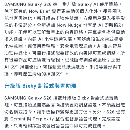
SAMSUNG Galaxy S26 進一步升級 Galaxy AI 使用體驗，
除了既有的 Now Brief 變得更主動與個人化外，搜尋圈功
能也有再進化，新升級為多物件辨識，方便用戶深入搜尋影
像的多個部分。全新追加 Now Nudge 也就是 AI 即時協助
功能，不僅可以理解螢幕上的內容脈絡，甚至還會提供自動
填入建議。內建 AI 來電篩選功能，可辨識陌生來電並摘要
來電意圖，讓使用者輕鬆、安全地管理通話。AI 相片智慧
助理再進化，可自行描述想要修改的內容即可完成調整，所
有後製作品可連續進行編輯，也能隨時調整或還原；透過
AI 文件掃描優化，可輕鬆去除紙張皺摺、手指等變形與干
擾，即時產生清晰的掃描文件。
升級版 Bixby 對話式裝置助理
SAMSUNG Galaxy S26 搭載升級版 Bixby 對話式裝置助
理，可直接透過自然語言操控裝置或調整設定，不須說出確
切名稱或指令，讓手機操作變得更加方便。另外，S26 也有
將 Gemini 與 Perplexity 整合進智慧語音代理，完成設定
後，只需輕觸按鍵或發出語音指令即可完成任務。