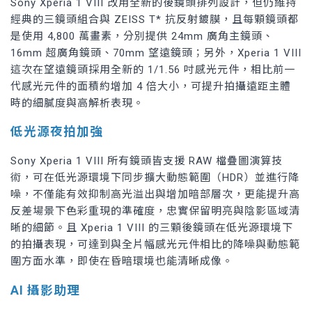
Sony Xperia 1 VIII 改用全新的後鏡頭排列設計，但仍維持
經典的三鏡頭組合與 ZEISS T* 抗反射鍍膜，且每顆鏡頭都
是使用 4,800 萬畫素，分別提供 24mm 廣角主鏡頭、
16mm 超廣角鏡頭、70mm 望遠鏡頭；另外，Xperia 1 VIII
這次在望遠鏡頭採用全新的 1/1.56 吋感光元件，相比前一
代感光元件的面積約增加 4 倍大小，可提升拍攝遠距主體
時的細膩度與高解析表現。
低光源夜拍加強
Sony Xperia 1 VIII 所有鏡頭皆支援 RAW 檔疊圖演算技
術，可在低光源環境下同步擴大動態範圍（HDR）並進行降
噪，不僅能有效抑制高光溢出與增加暗部層次，更能提升高
反差場景下色彩重現的準確度，忠實保留明亮與陰影區域清
晰的細節。且 Xperia 1 VIII 的三顆後鏡頭在低光源環境下
的拍攝表現，可達到與全片幅感光元件相比的降噪與動態範
圍方面水準，即使在昏暗環境也能清晰成像。
AI 攝影助理