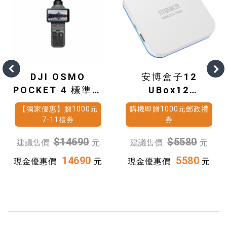
DJI OSMO
安博盒子12
POCKET 4 標準套
UBox12
裝
(4G+64G)
【獨家優惠】贈1000元
購機即贈1000元郵政禮
7-11禮券
券
$14690
$5580
建議售價
元
建議售價
元
14690
5580
現金優惠價
元
現金優惠價
元