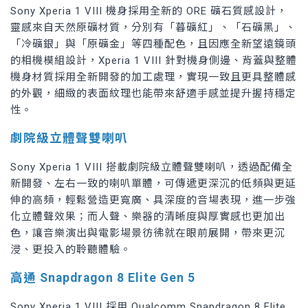
Sony Xperia 1 VIII 機身採用全新的 ORE 礦石質感設計，
靈感來自天然原礦材質，分別有「暮礦紅」、「石礦黑」、
「冷礦銀」與「原礦金」等四種配色，且因應全新望遠鏡頭
的相機模組設計，Xperia 1 VIII 針對機身側邊、背蓋與整體
機身材質採用全新開發的加工處理，實現一致且更具整體感
的外觀，細緻的表面紋理也能帶來舒適手感並提升握持穩定
性。
劇院級立體聲雙喇叭
Sony Xperia 1 VIII 搭載劇院級立體聲雙喇叭，透過配備全
新開發、左右一致的喇叭單體，可傳遞更深沉的低頻與更延
伸的高頻，輕鬆營造更寬廣、具深度的音場表現，進一步強
化立體聲效果；而人聲、樂器的清晰度與厚實感也更加出
色，讓音樂演出與電影場景彷彿就在眼前展開，帶來更沉
浸、更投入的聆聽體驗。
高通 Snapdragon 8 Elite Gen 5
Sony Xperia 1 VIII 採用 Qualcomm Snapdragon 8 Elite