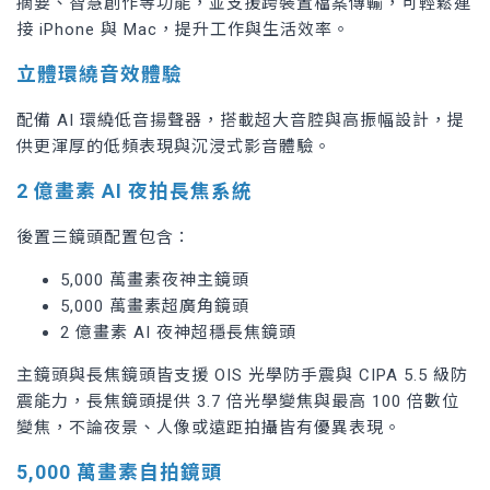
摘要、智慧創作等功能，並支援跨裝置檔案傳輸，可輕鬆連
接 iPhone 與 Mac，提升工作與生活效率。
立體環繞音效體驗
配備 AI 環繞低音揚聲器，搭載超大音腔與高振幅設計，提
供更渾厚的低頻表現與沉浸式影音體驗。
2 億畫素 AI 夜拍長焦系統
後置三鏡頭配置包含：
5,000 萬畫素夜神主鏡頭
5,000 萬畫素超廣角鏡頭
2 億畫素 AI 夜神超穩長焦鏡頭
主鏡頭與長焦鏡頭皆支援 OIS 光學防手震與 CIPA 5.5 級防
震能力，長焦鏡頭提供 3.7 倍光學變焦與最高 100 倍數位
變焦，不論夜景、人像或遠距拍攝皆有優異表現。
5,000 萬畫素自拍鏡頭