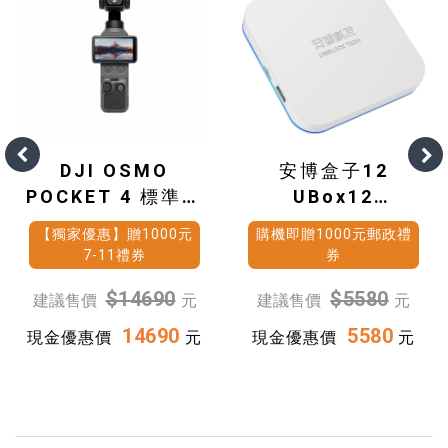
DJI OSMO
安博盒子12
POCKET 4 標準套
UBox12
裝
(4G+64G)
【獨家優惠】贈1000元
購機即贈1000元郵政禮
7-11禮券
券
$14690
$5580
建議售價
元
建議售價
元
14690
5580
現金優惠價
元
現金優惠價
元