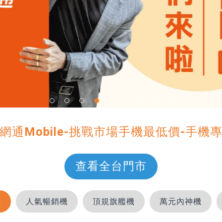
1
2
3
4
5
6
7
8
9
網通Mobile-挑戰市場手機最低價-手機
查看全台門市
機
人氣暢銷機
頂規旗艦機
萬元內神機