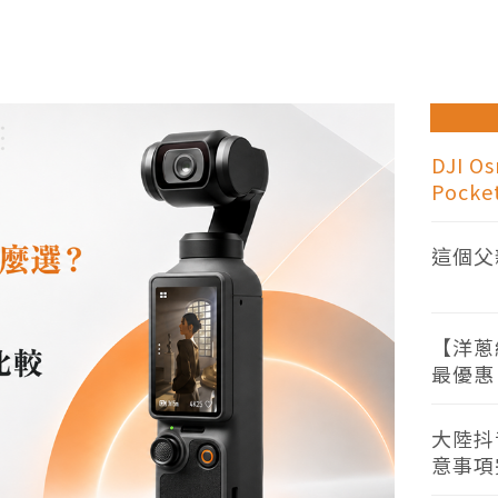
【三星Z
大再送洋
DJI 
Pocket
這個父
【洋蔥
最優惠
大陸抖
意事項