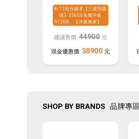
(12G/512G)
8/13前預購享【三星預購
禮】256GB免費升級
512GB、【洋蔥獨家】加
碼贈送20000mAh行動電
源
7999
44900
元
建議售價
元
14590
38900
元
現金優惠價
元
SHOP BY BRANDS
品牌專