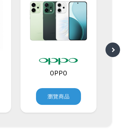
親節，把最好的送給爸爸，空機最高現省9,910！
OPPO
r
網通Mobile】8月最新手機空機報價-挑戰市場手機
瀏覽商品
瀏
音下載 iOS、安卓怎麼做？2026 最新安裝教學、注
完整整理
g Galaxy Z Fold8 / Z Fold8 Ultra 上...