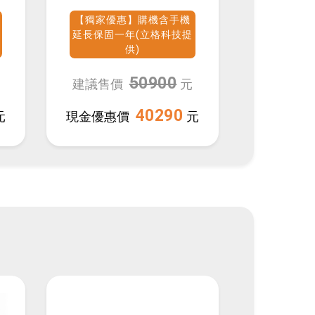
Ultra(12G/512G)
Ultra(
【獨家優惠】購機含手機
【獨家優
延長保固一年(立格科技提
延長保固
供)
50900
建議售價
元
建議售
40290
元
現金優惠價
元
現金優惠