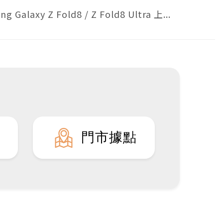
g Galaxy Z Fold8 / Z Fold8 Ultra 上...
 Fold8預購優惠】Z Flip8、Fold8 免費容量小升
蔥...
Osmo Pocket 4 怎麼選？兩種套裝差在哪？與
 3...
門市據點
親節，把最好的送給爸爸，空機最高現省9,910！
網通Mobile】8月最新手機空機報價-挑戰市場手機
音下載 iOS、安卓怎麼做？2026 最新安裝教學、注