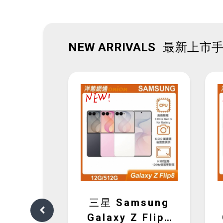
NEW ARRIVALS
最新上市
17T
三星 Samsung
56G)
Galaxy Z Flip8