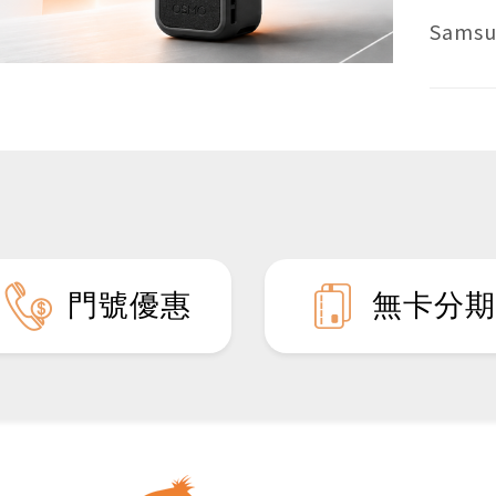
Samsun
【三星Z
大再送洋
DJI 
Pocket
門號優惠
無卡分期
這個父
【洋蔥
最優惠
大陸抖