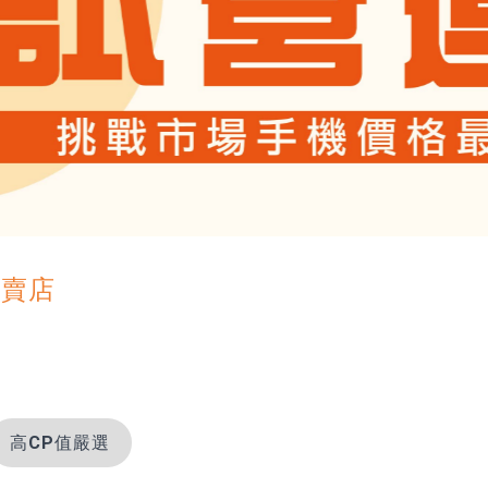
專賣店
高CP值嚴選