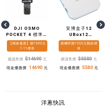
DJI OSMO
安博盒子12
POCKET 4 標準套
UBox12
裝
(4G+64G)
【獨家優惠】贈1000元
購機即贈1000元郵政禮
7-11禮券
券
$14690
$5580
建議售價
元
建議售價
元
14690
5580
現金優惠價
元
現金優惠價
元
洋蔥快訊