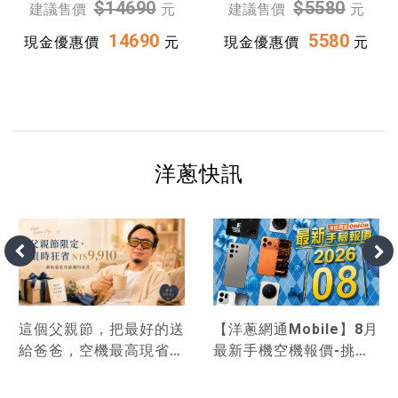
$14690
$5580
建議售價
元
建議售價
元
14690
5580
現金優惠價
元
現金優惠價
元
洋蔥快訊
這個父親節，把最好的送
【洋蔥網通Mobile】8月
給爸爸，空機最高現省
最新手機空機報價-挑戰
9,910！
市場手機最優惠