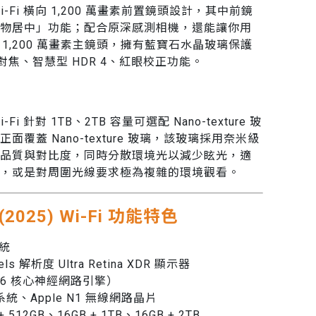
025) Wi-Fi 橫向 1,200 萬畫素前置鏡頭設計，其中前鏡
物居中」功能；配合原深感測相機，還能讓你用
置 1,200 萬畫素主鏡頭，擁有藍寶石水晶玻璃保護
 自動對焦、智慧型 HDR 4、紅眼校正功能。
) Wi-Fi 針對 1TB、2TB 容量可選配 Nano-texture 玻
覆蓋 Nano-texture 玻璃，該玻璃採用奈米級
品質與對比度，同時分散環境光以減少眩光，適
，或是對周圍光線要求極為複雜的環境觀看。
3 (2025) Wi-Fi 功能特色
系統
ixels 解析度 Ultra Retina XDR 顯示器
（16 核心神經網路引擎）
機系統、Apple N1 無線網路晶片
+ 512GB、16GB + 1TB、16GB + 2TB