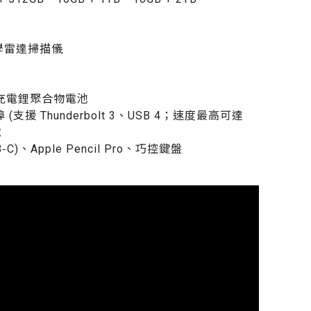
學雷達掃描儀
時可充電鋰聚合物電池
埠 (支援 Thunderbolt 3、USB 4；速度最高可達
電
SB‑C)、Apple Pencil Pro、巧控鍵盤