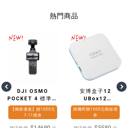
熱門商品
DJI OSMO
安博盒子12
POCKET 4 標準套
UBox12
裝
(4G+64G)
【獨家優惠】贈1000元
購機即贈1000元郵政禮
7-11禮券
券
$14690
$5580