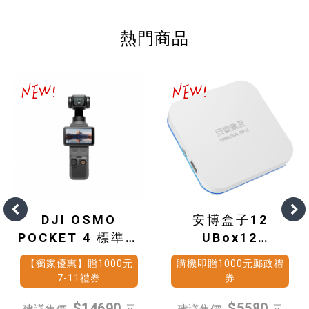
熱門商品
DJI OSMO
安博盒子12
POCKET 4 標準套
UBox12
裝
(4G+64G)
【獨家優惠】贈1000元
購機即贈1000元郵政禮
7-11禮券
券
$14690
$5580