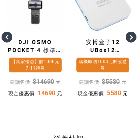
DJI OSMO
安博盒子12
POCKET 4 標準套
UBox12
裝
(4G+64G)
【獨家優惠】贈1000元
購機即贈1000元郵政禮
7-11禮券
券
$14690
$5580
建議售價
元
建議售價
元
14690
5580
現金優惠價
元
現金優惠價
元