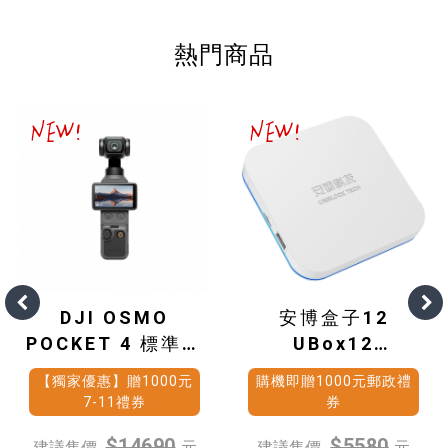
熱門商品
DJI OSMO
安博盒子12
POCKET 4 標準套
UBox12
裝
(4G+64G)
【獨家優惠】贈1000元
購機即贈1000元郵政禮
7-11禮券
券
$14690
$5580
建議售價
元
建議售價
元