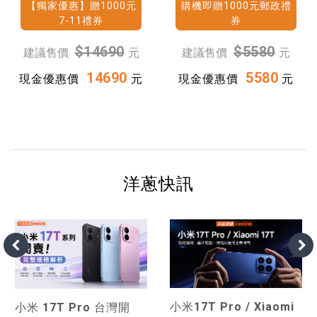
【獨家優惠】贈1000元
購機即贈1000元郵政禮
7-11禮券
券
$14690
$5580
建議售價
元
建議售價
元
14690
5580
現金優惠價
元
現金優惠價
元
洋蔥快訊
小米17T Pro / Xiaomi
小米 17T Pro 台灣開