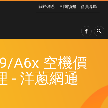
關於洋蔥
相關須知
會員專區
X9/A6x 空機價
- 洋蔥網通