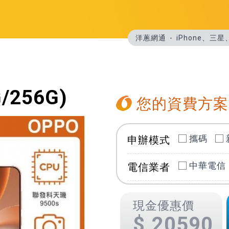
洋蔥網通
iPhone、三
G/256G)
您的資費方案
攜碼
申辦模式
中華電信
電信業者
現金優惠價
20590