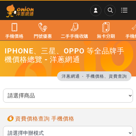
手機價格
門號優惠
二手手機收購
無卡分期
手機
IPHONE、三星、OPPO 等全品牌手
機價格總覽 - 洋蔥網通
洋蔥網通
手機價格、資費查詢
資費價格查詢 手機價格