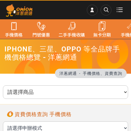
手機價格
門號優惠
二手手機收購
無卡分期
手機
IPHONE、三星、OPPO 等全品牌手
機價格總覽 - 洋蔥網通
洋蔥網通
手機價格、資費查詢
資費價格查詢 手機價格