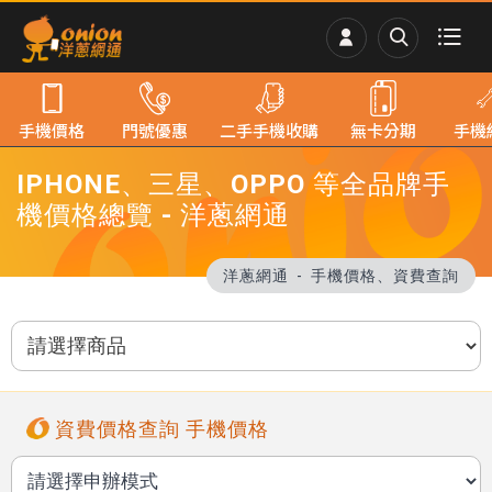
手機價格
門號優惠
二手手機收購
無卡分期
手機
IPHONE、三星、OPPO 等全品牌手
機價格總覽 - 洋蔥網通
洋蔥網通
手機價格、資費查詢
資費價格查詢 手機價格