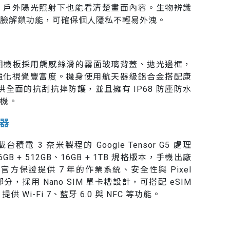
nit，戶外陽光照射下也能看清楚畫面內容。生物辨識
臉解鎖功能，可確保個人隱私不輕易外洩。
ro XL 的相機板採用觸感絲滑的霧面玻璃背蓋、拋光邊框，
強化視覺豐富度。機身使用航天器級鋁合金搭配康
璃，提供全面的抗刮抗摔防護，並且擁有 IP68 防塵防水
機。
理器
XL 搭載台積電 3 奈米製程的 Google Tensor G5 處理
16GB + 512GB、16GB + 1TB 規格版本，手機出廠
系統，官方保證提供 7 年的作業系統、安全性與 Pixel
分，採用 Nano SIM 單卡槽設計，可搭配 eSIM
供 Wi-Fi 7、藍牙 6.0 與 NFC 等功能。