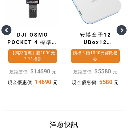
DJI OSMO
安博盒子12
POCKET 4 標準套
UBox12
裝
(4G+64G)
【獨家優惠】贈1000元
購機即贈1000元郵政禮
7-11禮券
券
$14690
$5580
建議售價
元
建議售價
元
14690
5580
現金優惠價
元
現金優惠價
元
洋蔥快訊