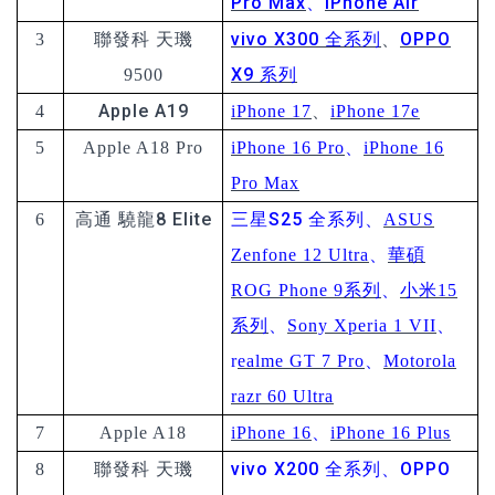
Pro Max
、
iPhone Air
vivo X300 全系列
、
OPPO
3
聯發科 天璣
X9 系列
9500
Apple A19
4
iPhone 17
、
iPhone 17e
5
Apple A18 Pro
iPhone 16 Pro
、
iPhone 16
Pro Max
驍龍8 Elite
三星S25 全系列
6
高通
、
ASUS
Zenfone 12 Ultra
、
華碩
ROG Phone 9系列
、
小米15
系列
、
Sony Xperia 1 VII
、
r
ealme GT 7 Pro
、
Motorola
razr 60 Ultra
7
Apple A18
iPhone 16
、
iPhone 16 Plus
vivo X200 全系列
、
OPPO
8
聯發科 天璣