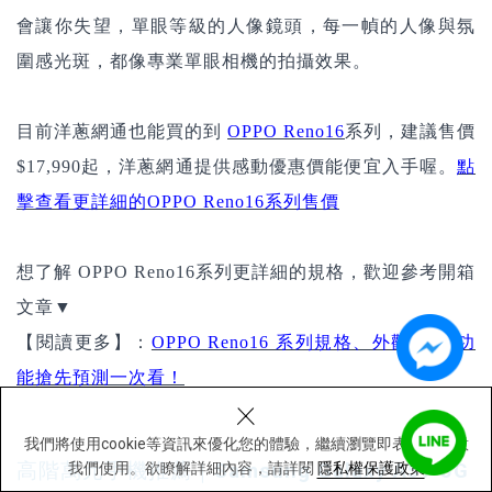
會讓你失望，單眼等級的人像鏡頭，每一幀的人像與氛
圍感光斑，都像專業單眼相機的拍攝效果。
目前洋蔥網通也能買的到
OPPO Reno16
系列，建議售價
$17,990起，洋蔥網通提供感動優惠價
能便宜入手喔。
點
擊查看更詳細的OPPO Reno16系列售價
想了解 OPPO Reno16系列
更詳細的規格，歡迎參考開箱
文章▼
【閱讀更多】：
OPPO Reno16 系列規格、外觀、AI 功
能搶先預測一次看！
×
我們將使用cookie等資訊來優化您的體驗，繼續瀏覽即表示您同意
高階萬元手機推薦｜
Samsung Galaxy A57 5G
我們使用。欲瞭解詳細內容，請詳閱
隱私權保護政策