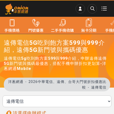
手機價格
門號優惠
二手手機收購
無卡分期
手機
遠傳電信5G吃到飽方案599與999介
紹，遠傳5G新門號與攜碼優惠
遠傳電信5g吃到飽方案599與999介紹，申辦遠傳遠傳
5G新門號與攜碼最優惠，搭配手機申辦折扣更划算-洋
蔥網通Mobile
洋蔥網通
2026中華電信、遠傳、台哥大門號折扣優惠比
較
遠傳電信
請選擇申辦模式