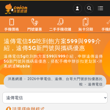
手機價格
門號優惠
二手手機收購
無卡分期
手機
遠傳電信5G吃到飽方案599與999介
紹，遠傳5G新門號與攜碼優惠
遠傳電信5g吃到飽方案599與999介紹，申辦遠傳遠傳
5G新門號與攜碼最優惠，搭配手機申辦折扣更划算-洋
蔥網通Mobile
洋蔥網通
2026中華電信、遠傳、台哥大門號折扣優惠比
較
遠傳電信
請選擇申辦模式