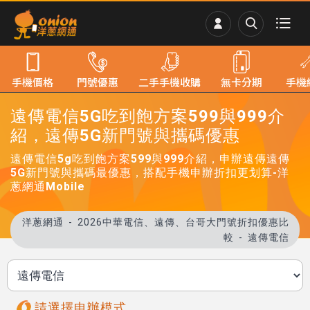
手機價格
門號優惠
二手手機收購
無卡分期
手機
遠傳電信5G吃到飽方案599與999介
紹，遠傳5G新門號與攜碼優惠
遠傳電信5g吃到飽方案599與999介紹，申辦遠傳遠傳
5G新門號與攜碼最優惠，搭配手機申辦折扣更划算-洋
蔥網通Mobile
洋蔥網通
2026中華電信、遠傳、台哥大門號折扣優惠比
較
遠傳電信
請選擇申辦模式