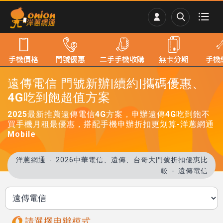
手機價格
門號優惠
二手手機收購
無卡分期
手機
遠傳電信 門號新辦|續約|攜碼優惠、
4G吃到飽超值方案
2025最新推薦遠傳電信4G方案，申辦遠傳4G吃到飽不
買手機月租最優惠，搭配手機申辦折扣更划算-洋蔥網通
Mobile
洋蔥網通
2026中華電信、遠傳、台哥大門號折扣優惠比
較
遠傳電信
請選擇申辦模式