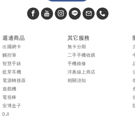
週邊商品
其它服務
出國網卡
無卡分期
觸控筆
二手手機收購
智慧手錶
手機維修
藍芽耳機
洋蔥線上商店
電源轉接器
相關須知
遊戲機
電視棒
安博盒子
DJI