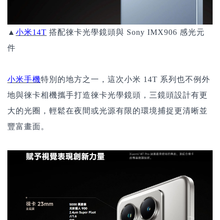
▲
小米14T
搭配徠卡光學鏡頭與 Sony IMX906 感光元
件
小米手機
特別的地方之一，這次小米 14T 系列也不例外
地與徠卡相機攜手打造徠卡光學鏡頭，三鏡頭設計有更
大的光圈，輕鬆在夜間或光源有限的環境捕捉更清晰並
豐富畫面。