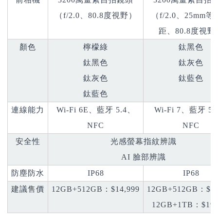
（f/2.0、80.8度視野）
（f/2.0、25mm
距、80.8度視野
顏色
檸檬綠
鈦黑色
鈦黑色
鈦灰色
鈦灰色
鈦藍色
鈦藍色
連線能力
Wi-Fi 6E、藍牙 5.4、
Wi-Fi 7、藍牙 5.
NFC
NFC
安全性
光感螢幕指紋辨識
AI 臉部辨識
防塵防水
IP68
IP68
建議售價
12GB+512GB：$14,999
12GB+512GB：$17
12GB+1TB：$19,