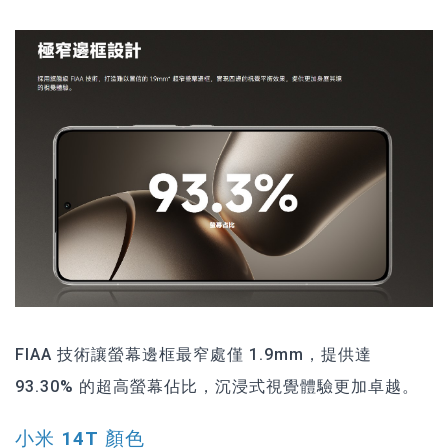
FIAA 技術讓螢幕邊框最窄處僅 1.9mm，提供達
93.30% 的超高螢幕佔比，沉浸式視覺體驗更加卓越。
小米 14T 顏色