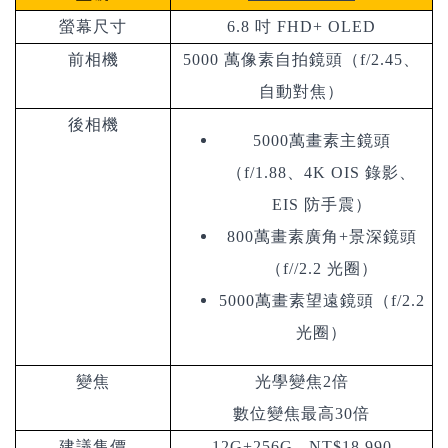
螢幕尺寸
6.8 吋 FHD+ OLED
前相機
5000 萬像素自拍鏡頭（f/2.45、
自動對焦）
後相機
5000萬畫素主鏡頭
（f/1.88、4K OIS 錄影、
EIS 防手震）
800萬畫素廣角+景深鏡頭
（f//2.2 光圈）
5000萬畫素望遠鏡頭（f/2.2
光圈）
變焦
光學變焦2倍
數位變焦最高30倍
建議售價
12G+256G - NT$18,990