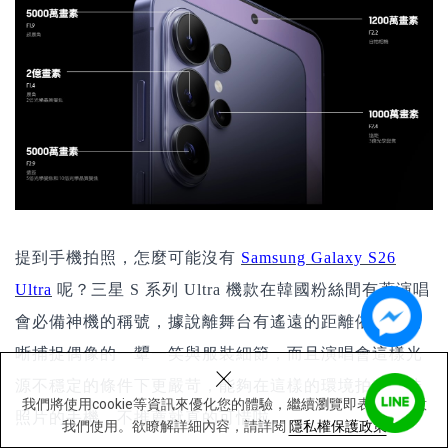
提到手機拍照，怎麼可能沒有
Samsung Galaxy S26
Ultra
呢？三星 S 系列 Ultra 機款在韓國粉絲間有著演唱
會必備神機的稱號，據說離舞台有遙遠的距離依然能清
晰捕捉偶像的一顰一笑與服裝細節，而且演唱會這樣光
×
源不穩定的條件下更嚴苛，能夠在這樣的環境拍出絕佳
我們將使用cookie等資訊來優化您的體驗，繼續瀏覽即表示您同意
照片的手機，不推薦就真的可惜啦。
我們使用。欲瞭解詳細內容，請詳閱
隱私權保護政策