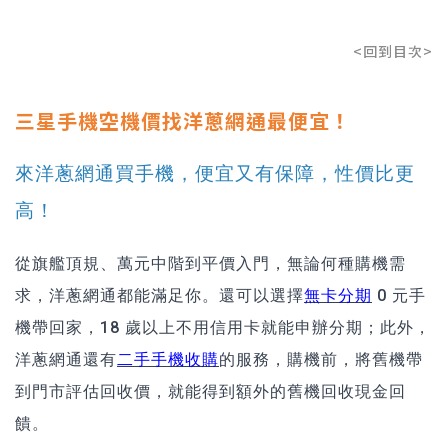
<回到目次>
三星手機空機價找洋蔥網通最便宜！
來洋蔥網通買手機，便宜又有保障，性價比更
高！
從旗艦頂規、萬元中階到平價入門，無論何種購機需
求，洋蔥網通都能滿足你。還可以選擇
無卡分期
0 元手
機帶回家，18 歲以上不用信用卡就能申辦分期；此外，
洋蔥網通還有
二手手機收購
的服務，購機前，將舊機帶
到門市評估回收價，就能得到額外的舊機回收現金回
饋。