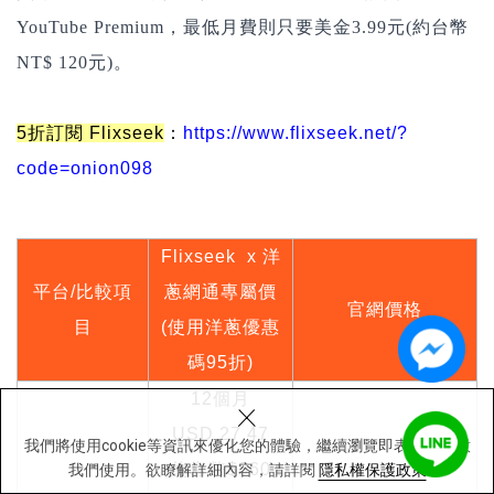
YouTube Premium，最低月費則只要美金3.99元(約台幣
NT$ 120元)。
5折訂閱
Flixseek
：
https://www.flixseek.net/?
code=onion098
Flixseek x
洋
平台/比較項
蔥網通專屬價
官網價格
目
(使用洋蔥優惠
碼95折)
×
12
個月
USD 27.47
我們將使用cookie等資訊來優化您的體驗，繼續瀏覽即表示您同意
（約台幣$860）
我們使用。欲瞭解詳細內容，請詳閱
隱私權保護政策