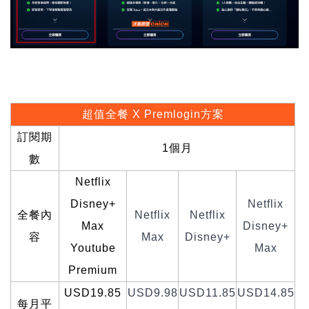
超值全餐 X Premlogin方案
訂閱期
1
個月
數
Netflix
Disney+
Netflix
全餐內
Netflix
Netflix
Max
Disney+
容
Max
Disney+
Youtube
Max
Premium
USD19.85
USD9.98
USD11.85
USD14.85
每月平