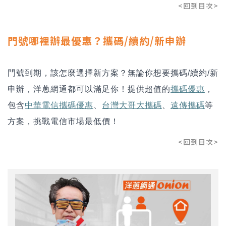
<回到目次>
門號哪裡辦最優惠？攜碼/續約/新申辦
門號到期，該怎麼選擇新方案？無論你想要攜碼/續約/新
申辦，洋蔥網通都可以滿足你！提供超值的
攜碼優惠
，
包含
中華電信攜碼優惠
、
台灣大哥大攜碼
、
遠傳攜碼
等
方案，挑戰電信市場最低價！
<回到目次>