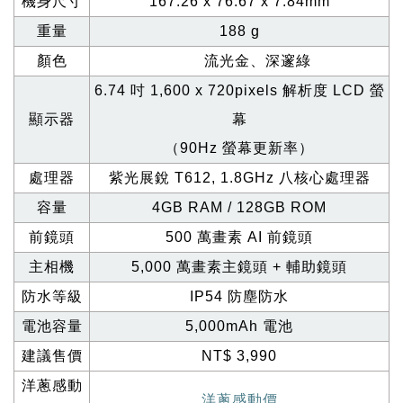
機身尺寸
167.26 x 76.67 x 7.84mm
重量
188 g
顏色
流光金、深邃綠
6.74
吋 1,600 x 720pixels 解析度 LCD 螢
顯示器
幕
（90Hz 螢幕更新率）
處理器
紫光展銳 T612, 1.8GHz 八核心處理器
容量
4GB RAM / 128GB ROM
前鏡頭
500
萬畫素 AI 前鏡頭
主相機
5,000
萬畫素主鏡頭 + 輔助鏡頭
防水等級
IP54
防塵防水
電池容量
5,000mAh
電池
建議售價
NT$ 3,990
洋蔥感動
洋蔥感動價