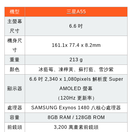
機型
三星A55
主螢幕
6.6
吋
尺寸
機身尺
161.1x 77.4 x 8.2mm
寸
重量
213 g
顏色
冰藍莓、凍檸黃、蘇打藍、雪沙紫
6.6
吋 2,340 x 1,080pixels 解析度 Super
顯示器
AMOLED 螢幕
（120Hz 更新率）
處理器
SAMSUNG Exynos 1480
八核心處理器
容量
8GB RAM / 128GB ROM
前鏡頭
3,200
萬畫素前鏡頭