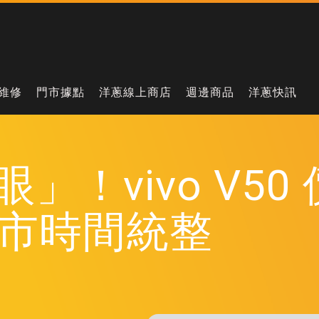
維修
門市據點
洋蔥線上商店
週邊商品
洋蔥快訊
」！vivo V5
市時間統整