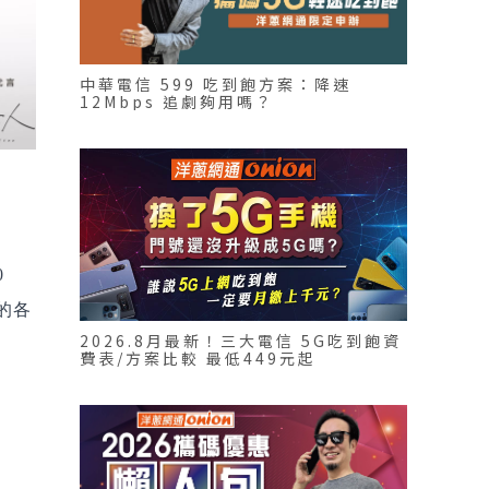
中華電信 599 吃到飽方案：降速
12Mbps 追劇夠用嗎？
0
的各
2026.8月最新！三大電信 5G吃到飽資
費表/方案比較 最低449元起