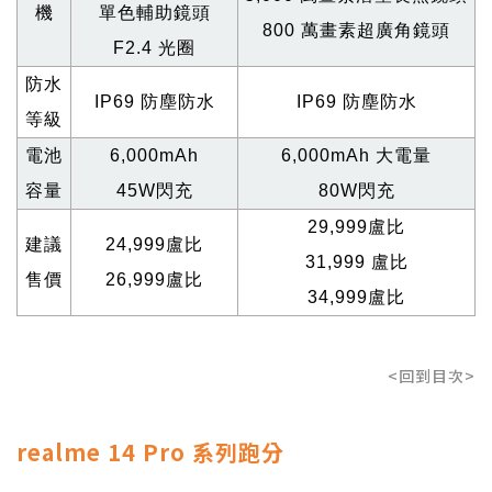
機
單色輔助鏡頭
800
萬畫素超廣角鏡頭
F2.4
光圈
防水
IP69
防塵防水
IP69
防塵防水
等級
電池
6,000mAh
6,000mAh
大電量
容量
45W
閃充
80W
閃充
29,999
盧比
建議
24,999
盧比
31,999
盧比
售價
26,999
盧比
34,999
盧比
<回到目次>
realme 14 Pro 系列跑分