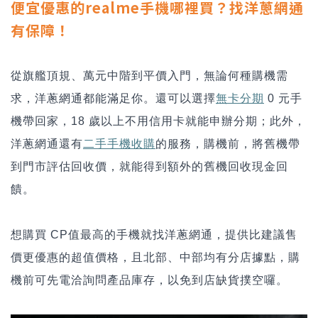
便宜優惠的realme手機哪裡買？找洋蔥網通
有保障！
從旗艦頂規、萬元中階到平價入門，無論何種購機需
求，洋蔥網通都能滿足你。還可以選擇
無卡分期
0
元手
機帶回家，18 歲以上不用信用卡就能申辦分期；此外，
洋蔥網通還有
二手手機收購
的服務，購機前，將舊機帶
到門市評估回收價，就能得到額外的舊機回收現金回
饋。
想購買 CP值最高的手機就找洋蔥網通，提供比建議售
價更優惠的超值價格，且北部、中部均有分店據點，購
機前可先電洽詢問產品庫存，以免到店缺貨撲空囉。