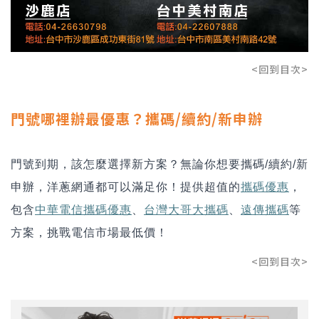
<回到目次>
門號哪裡辦最優惠？攜碼/續約/新申辦
門號到期，該怎麼選擇新方案？無論你想要攜碼/續約/新
申辦，洋蔥網通都可以滿足你！提供超值的
攜碼優惠
，
包含
中華電信攜碼優惠
、
台灣大哥大攜碼
、
遠傳攜碼
等
方案，挑戰電信市場最低價！
<回到目次>