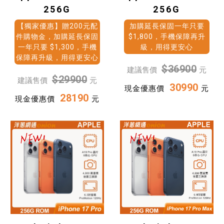
256G
256G
【獨家優惠】贈200元配
加購延長保固一年只要
件購物金，加購延長保固
$1,800，手機保障再升
一年只要 $1,300，手機
級，用得更安心
保障再升級，用得更安心
$36900
建議售價
元
$29900
建議售價
元
30990
現金優惠價
元
28190
現金優惠價
元