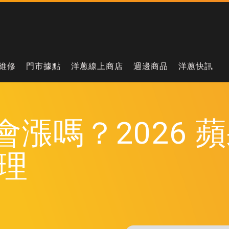
維修
門市據點
洋蔥線上商店
週邊商品
洋蔥快訊
 價格會漲嗎？202
理