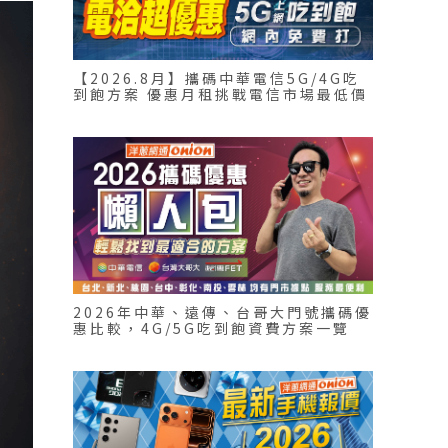
【2026.8月】攜碼中華電信5G/4G吃
到飽方案 優惠月租挑戰電信市場最低價
2026年中華、遠傳、台哥大門號攜碼優
惠比較，4G/5G吃到飽資費方案一覽