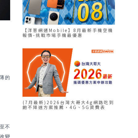
【洋蔥網通Mobile】8月最新手機空機
報價-挑戰市場手機最優惠
輕薄的
(7月最新)2026台灣大哥大4g網路吃到
飽不降速方案推薦，4G、5G資費表
甚至不
能改變