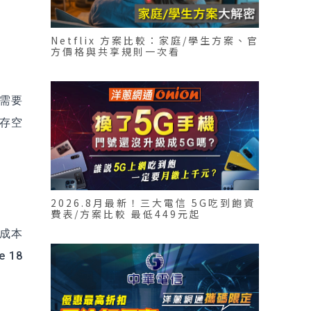
Netflix 方案比較：家庭/學生方案、官
方價格與共享規則一次看
是需要
儲存空
2026.8月最新！三大電信 5G吃到飽資
費表/方案比較 最低449元起
的成本
 18