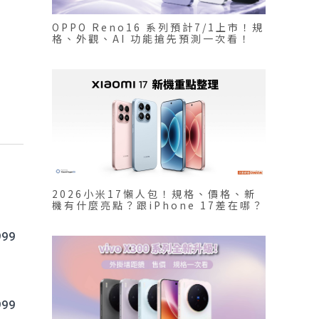
OPPO Reno16 系列預計7/1上市！規
格、外觀、AI 功能搶先預測一次看！
2026小米17懶人包！規格、價格、新
機有什麼亮點？跟iPhone 17差在哪？
99
99