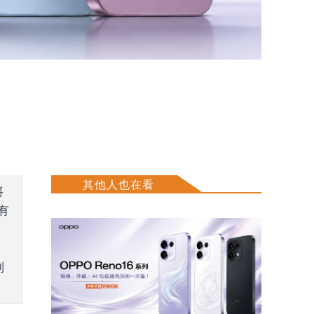
其他人也在看
將
有
列