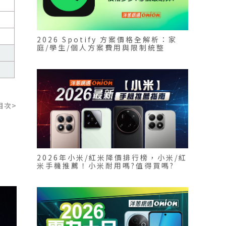
2026 Spotify 方案價格全解析：家
庭/學生/個人方案費用與限制統整
目次>
2026年小米/紅米降價排行榜，小米/紅
米手機推薦！小米耐用嗎?值得買嗎?