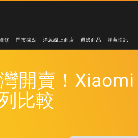
維修
門市據點
洋蔥線上商店
週邊商品
洋蔥快訊
 台灣開賣！Xiaom
系列比較