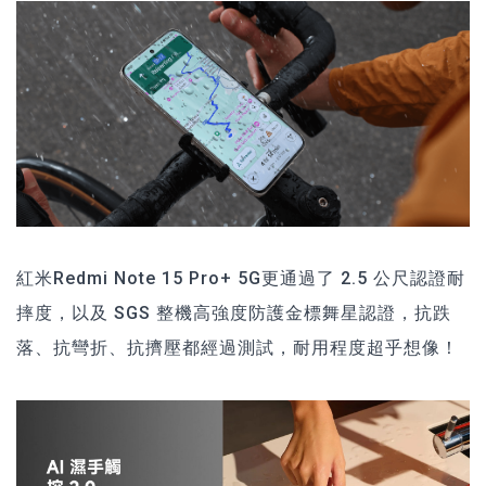
紅米Redmi Note 15 Pro+ 5G更通過了 2.5 公尺認證耐
摔度，以及 SGS 整機高強度防護金標舞星認證，抗跌
落、抗彎折、抗擠壓都經過測試，耐用程度超乎想像！