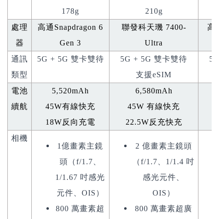
178g
210g
處理
高通
Snapdragon 6
聯發科天璣
7400-
高
器
Gen 3
Ultra
通訊
5G + 5G 雙卡雙待
5G + 5G 雙卡雙待
5
類型
支援eSIM
電池
5,520mAh
6,580mAh
續航
45W
有線快充
45W
有線快充
18W
反向充電
22.5W
反充快充
2
相機
1億畫素主鏡
2 億畫素主鏡頭
頭（f/1.7、
（f/1.7、1/1.4 吋
1/1.67 吋感光
感光元件、
元件、OIS）
OIS）
800 萬畫素超
800 萬畫素超廣