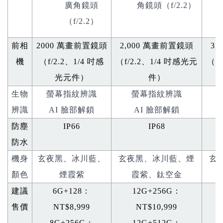
廣角鏡頭
角鏡頭（f/2.2）
（f/2.2）
前相
2000
萬畫前置鏡頭
2,000
萬畫前置鏡頭
3,
機
（
f/2.2
、
1/4
吋感
（
f/2.2
、
1/4
吋感光元
（
f/
光元件）
件）
生物
螢幕指紋辨識
螢幕指紋辨識
辨識
AI 臉部解鎖
AI 臉部解鎖
防塵
IP66
IP68
防水
機身
玄夜黑、冰川藍、
玄夜黑、冰川藍、煙
玄
顏色
煙霞紫
霞紫、鈦空金
建議
6G+128
：
12G+256G
：
售價
NT$8,999
NT$10,999
8G+256G
：
12G+512G
：