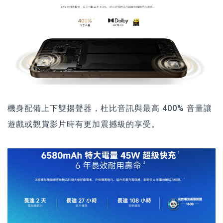
機身配備上下雙揚聲器，杜比音訊與最高 400% 音量讓
遊戲或觀賞影片時有更加震撼級的享受。