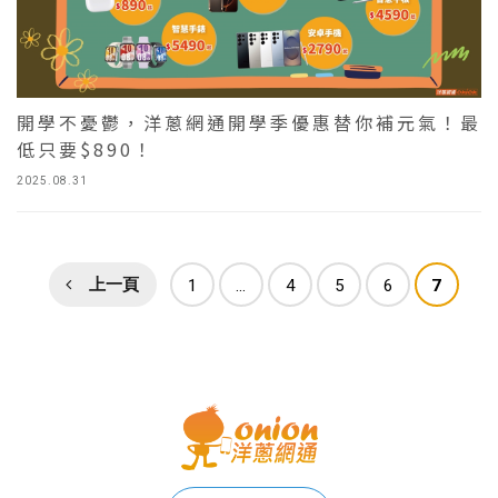
開學不憂鬱，洋蔥網通開學季優惠替你補元氣！最
低只要$890！
2025.08.31
上一頁
1
...
4
5
6
7