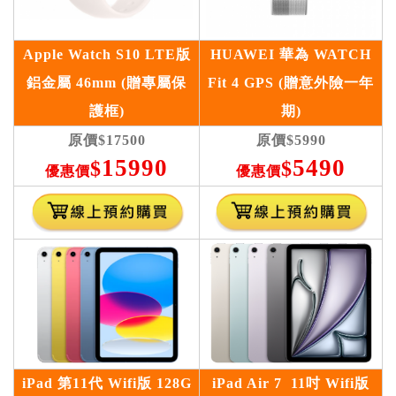
Apple Watch S10 LTE版
HUAWEI 華為 WATCH
鋁金屬 46mm (贈專屬保
Fit 4 GPS (
贈意外險一年
護框)
期)
原價
$17500
原價
$5990
15990
5490
$
$
優惠價
優惠價
iPad 第11代 Wifi版 128G
iPad Air 7 11吋 Wifi版