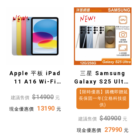
Apple 平板 iPad
三星 Samsung
11 A16 Wi-Fi
Galaxy S25 Ultra
128G
(12G/256G)
【限時優惠】購機即贈延
$14900
建議售價
元
長保固一年(立格科技提
供)
13190
現金優惠價
元
$40900
建議售價
元
27990
現金優惠價
元