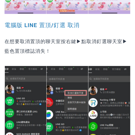
電腦版 LINE 置頂/釘選 取消
在想要取消置頂的聊天室按右鍵▶點取消釘選聊天室▶
藍色置頂標誌消失！