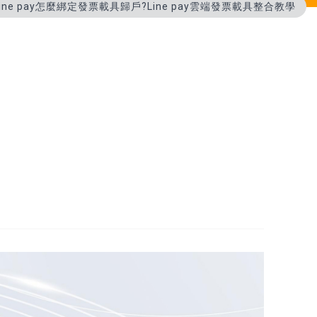
Line pay怎麼綁定發票載具歸戶?Line pay雲端發票載具整合教學