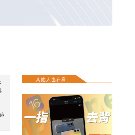
其他人也在看
你
具
這