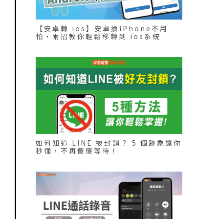
【安卓轉 ios】安卓換iPhone不用
怕，兩招教你輕鬆移轉到 ios系統
如何知道 LINE 被封鎖？ 5 個跡象讓你
秒懂，不再傻傻等待！