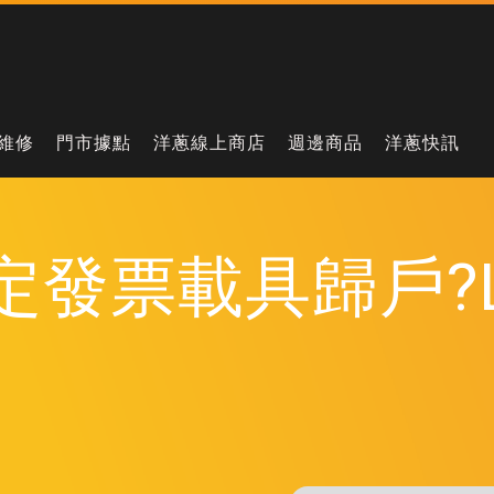
維修
門市據點
洋蔥線上商店
週邊商品
洋蔥快訊
綁定發票載具歸戶?L