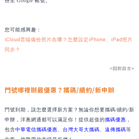
份至 Google 帳號。
您可能感興趣：
iCloud雲端備份照片在哪？怎麼設定iPhone、iPad照片
同步？
<回到目次>
門號哪裡辦最優惠？攜碼/續約/新申辦
門號到期，該怎麼選擇新方案？無論你想要攜碼/續約/新
申辦，洋蔥網通都可以滿足你！提供超值的
攜碼優惠
，
包含
中華電信攜碼優惠
、
台灣大哥大攜碼
、
遠傳攜碼
等