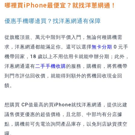
哪裡買iPhone最便宜？就找洋蔥網通！
優惠手機哪邊買？找洋蔥網通有保障
從旗艦頂規、萬元中階到平價入門，無論何種購機需
求，洋蔥網通都能滿足你。還可以選擇
無卡分期
0 元手
機帶回家，18 歲以上不用信用卡就能申辦分期；此外，
洋蔥網通還有
二手手機收購
的服務，購機前，將舊機帶
到門市評估回收價，就能得到額外的舊機回收現金回
饋。
想購買 CP值最高的買iPhone就找洋蔥網通，提供比建
議售價更優惠的超值價格，且北部、中部均有分店據
點，購機前可先電洽詢問產品庫存，以免到店缺貨撲空
囉。