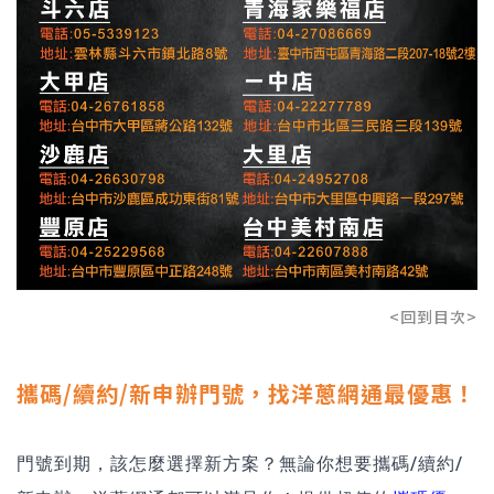
<回到目次>
攜碼/續約/新申辦門號，找洋蔥網通最優惠！
門號到期，該怎麼選擇新方案？無論你想要攜碼/續約/