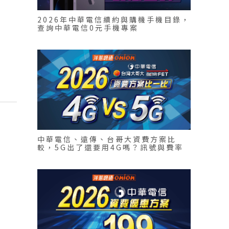
2026年中華電信續約與購機手機目錄，
查詢中華電信0元手機專案
中華電信、遠傳、台哥大資費方案比
較，5G出了還要用4G嗎？訊號與費率
問題解答