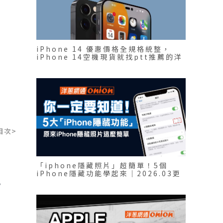
iPhone 14 優惠價格全規格統整，
iPhone 14空機現貨就找ptt推薦的洋
蔥網通
目次>
「iphone隱藏照片」超簡單！5個
iPhone隱藏功能學起來｜2026.03更
新
。