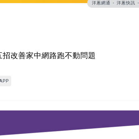
洋蔥網通
洋蔥快訊
?五招改善家中網路跑不動問題
APP