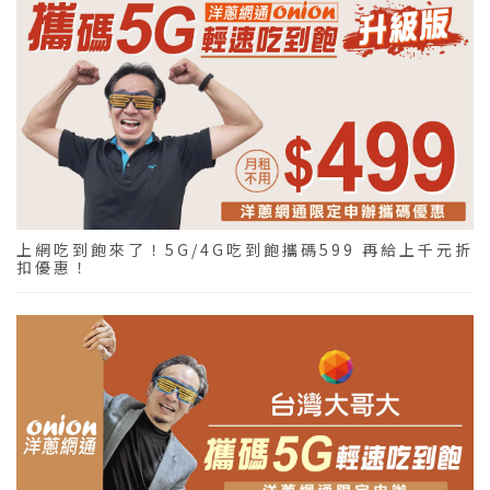
上網吃到飽來了！5G/4G吃到飽攜碼599 再給上千元折
扣優惠！