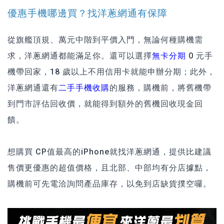
優惠手機哪邊買？找洋蔥網通有保障
從旗艦頂規、萬元中階到平價入門，無論何種購機需
求，洋蔥網通都能滿足你。還可以選擇
無卡分期
0 元手
機帶回家，18 歲以上不用信用卡就能申辦分期；此外，
洋蔥網通還有
二手手機收購
的服務，購機前，將舊機帶
到門市評估回收價，就能得到額外的舊機回收現金回
饋。
想購買 CP值最高的iPhone就找洋蔥網通，提供比建議
售價更優惠的超值價格，且北部、中部均有分店據點，
購機前可先電洽詢問產品庫存，以免到店缺貨撲空囉。