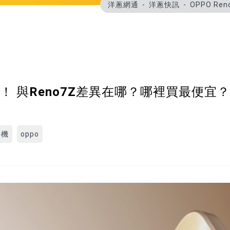
洋蔥網通
洋蔥快訊
OPPO R
次看！ 與Reno7Z差異在哪？哪裡買最便宜？
手機
oppo