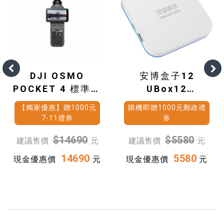
DJI OSMO
安博盒子12
POCKET 4 標準套
UBox12
裝
(4G+64G)
【獨家優惠】贈1000元
購機即贈1000元郵政禮
7-11禮券
券
$14690
$5580
建議售價
元
建議售價
元
14690
5580
現金優惠價
元
現金優惠價
元